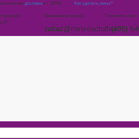
Бесплатная
доставка
от 25000
Как сделать заказ?
гопрудный,
Принимаем заказы
Позвоните нам
д.10
zakaz@minireactor.ru
8 (495) 64