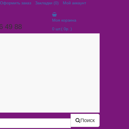
Оформить заказ
Закладки (0)
Мой аккаунт
Моя корзина
6 49 88
0
шт.
( 0р. )
Поиск